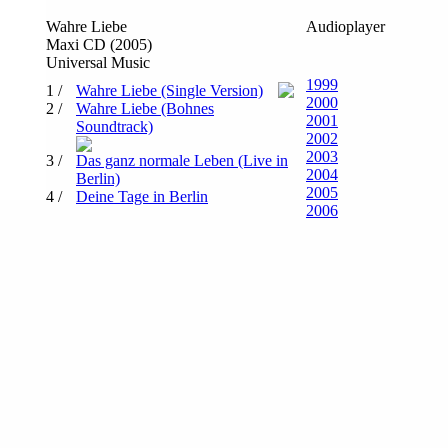
Wahre Liebe
Audioplayer
Maxi CD (2005)
Universal Music
1999
1 /
Wahre Liebe (Single Version)
2000
2 /
Wahre Liebe (Bohnes
2001
Soundtrack)
2002
2003
3 /
Das ganz normale Leben (Live in
2004
Berlin)
2005
4 /
Deine Tage in Berlin
2006