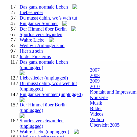
1 /
Das ganz normale Leben
2 /
Liebeslieder
3 /
Du musst dahin, wo’s weh tut
4 /
Ein ganzer Sommer
5 /
Der Himmel über Berlin
6 /
Spurlos verschwinden
7 /
Wahre Liebe
8 /
Weil wir Anfänger sind
9 /
Hier zu sein
10 /
In der Finsternis
11 /
Das ganz normale Leben
(unplugged)
2007
2008
12 /
Liebeslieder (unplugged)
2009
13 /
Du musst dahin, wo's weh tut
2010
(unplugged)
Kontakt und Impressum
14 /
Ein ganzer Sommer (unplugged)
Konzerte
Musik
15 /
Der Himmel über Berlin
Bilder
(unplugged)
Videos
Wohoo
16 /
Spurlos verschwunden
Übersicht 2005
(unplugged)
17 /
Wahre Liebe (unplugged)