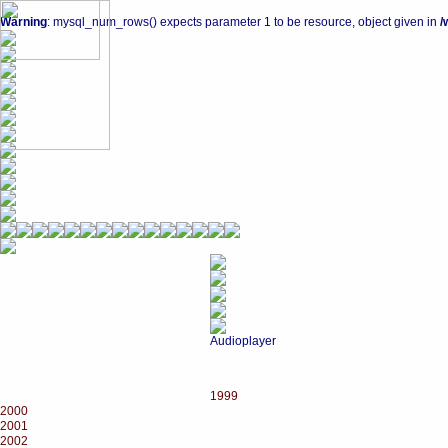
Warning
: mysql_num_rows() expects parameter 1 to be resource, object given in
/
Audioplayer
1999
2000
2001
2002