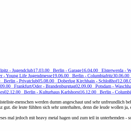
pitz - Jugendclub
17.03.00 Berlin - Garage
16.04.00 Elsterwerda - W
r - Young Life Jugendmesse
19.06.00 Berlin - Columbiafritz
30.06.00 
 Berlin - Privatclub
05.08.00 Doberlug Kirchhain - Schloßhof
12.08.
.09.00 Frankfurt/Oder - Brandenburgtag
02.09.00 Potsdam - Waschh
les
02.12.00 Berlin - Kulturhaus Karlshorst
16.12.00 Berlin - Columbia
. gästeliste-menschen werden dumm angeschaut und sehr unfreundlich beha
z gut. die leute fühlten sich sehr unterhalten, denn die leude wollen j
dieses mal jedoch mit heavy metal hagen und zum teil in unterhemden - 