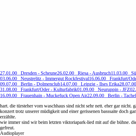
27.01.00 Dresden - Scheune
26.02.00 Riesa - Ausbruch
11.03.00 Sül
03.06.00 Neustrelitz - Immergut Rockfestival
16.06.00 Frankfurt/Ode
09.07.00 Berlin - Dolmenclub
14.07.00 Leipzig - Ilses Erika
28.07.00
31.08.00 Frankfurt/Oder - Kulturfabrik
01.09.00 Neuruppin - JFZ
02
16.09.00 Frauenhain - Muckefuck Open Air
22.09.00 Berlin - Tache
hart. die türsteher vom waschhaus sind nicht sehr nett. eher gar nicht
konzert trotz unserer müdigkeit und einer gerissenen basssaite doch gan
erzählte.
wie immer sind wir beim letzten viktoriapark-lied mit auf die bühne. 
gefreut.
Audioplayer