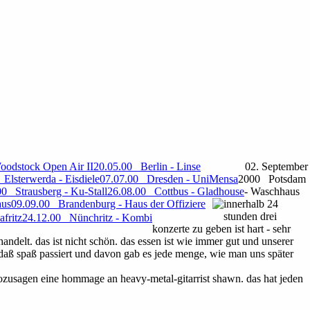
oodstock Open Air II
20.05.00 Berlin - Linse
02. September
Elsterwerda - Eisdiele
07.07.00 Dresden - UniMensa
2000 Potsdam
00 Strausberg - Ku-Stall
26.08.00 Cottbus - Gladhouse
- Waschhaus
aus
09.09.00 Brandenburg - Haus der Offiziere
innerhalb 24
stunden drei
fritz
24.12.00 Nünchritz - Kombi
konzerte zu geben ist hart - sehr
ndelt. das ist nicht schön. das essen ist wie immer gut und unserer
a, daß spaß passiert und davon gab es jede menge, wie man uns später
sozusagen eine hommage an heavy-metal-gitarrist shawn. das hat jeden