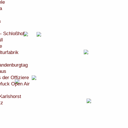
ele
a
a
- Schloßhof
ll
e
turfabrik
randenburgtag
aus
der Offiziere
fuck Open Air
Karlshorst
tz