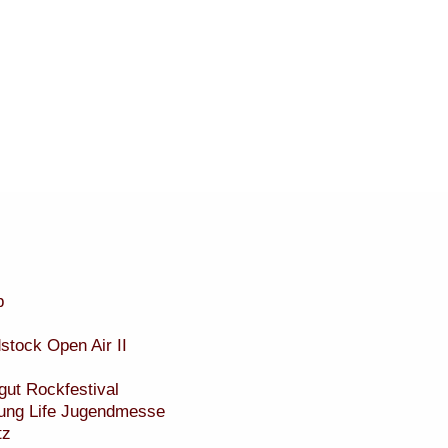
b
tock Open Air II
gut Rockfestival
oung Life Jugendmesse
tz