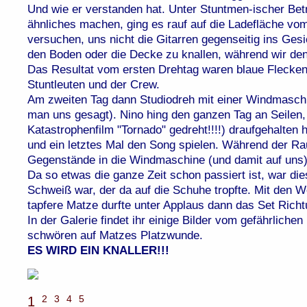
Und wie er verstanden hat. Unter Stuntmen-ischer Bet
ähnliches machen, ging es rauf auf die Ladefläche v
versuchen, uns nicht die Gitarren gegenseitig ins Ges
den Boden oder die Decke zu knallen, während wir den
Das Resultat vom ersten Drehtag waren blaue Flecken
Stuntleuten und der Crew.
Am zweiten Tag dann Studiodreh mit einer Windmaschin
man uns gesagt). Nino hing den ganzen Tag an Seilen
Katastrophenfilm "Tornado" gedreht!!!!) draufgehalten 
und ein letztes Mal den Song spielen. Während der R
Gegenstände in die Windmaschine (und damit auf uns)
Da so etwas die ganze Zeit schon passiert ist, war die
Schweiß war, der da auf die Schuhe tropfte. Mit den 
tapfere Matze durfte unter Applaus dann das Set Rich
In der Galerie findet ihr einige Bilder vom gefährlich
schwören auf Matzes Platzwunde.
ES WIRD EIN KNALLER!!!
2
3
4
5
1