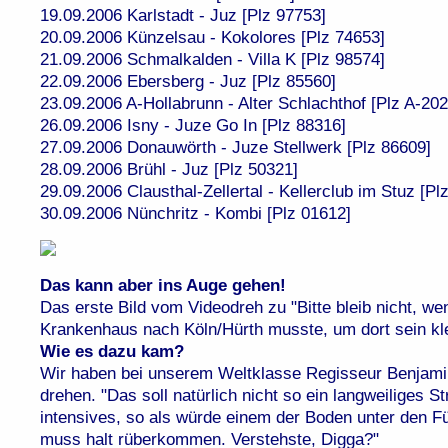
19.09.2006 Karlstadt - Juz [Plz 97753]
20.09.2006 Künzelsau - Kokolores [Plz 74653]
21.09.2006 Schmalkalden - Villa K [Plz 98574]
22.09.2006 Ebersberg - Juz [Plz 85560]
23.09.2006 A-Hollabrunn - Alter Schlachthof [Plz A-202
26.09.2006 Isny - Juze Go In [Plz 88316]
27.09.2006 Donauwörth - Juze Stellwerk [Plz 86609]
28.09.2006 Brühl - Juz [Plz 50321]
29.09.2006 Clausthal-Zellertal - Kellerclub im Stuz [Pl
30.09.2006 Nünchritz - Kombi [Plz 01612]
Das kann aber ins Auge gehen!
Das erste Bild vom Videodreh zu "Bitte bleib nicht, w
Krankenhaus nach Köln/Hürth musste, um dort sein k
Wie es dazu kam?
Wir haben bei unserem Weltklasse Regisseur Benjam
drehen. "Das soll natürlich nicht so ein langweiliges 
intensives, so als würde einem der Boden unter den
muss halt rüberkommen. Verstehste, Digga?"