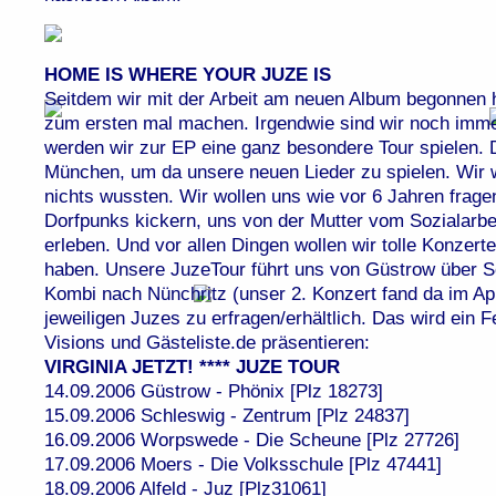
HOME IS WHERE YOUR JUZE IS
Seitdem wir mit der Arbeit am neuen Album begonnen ha
zum ersten mal machen. Irgendwie sind wir noch immer
werden wir zur EP eine ganz besondere Tour spielen. 
München, um da unsere neuen Lieder zu spielen. Wir wo
nichts wussten. Wir wollen uns wie vor 6 Jahren fragen
Dorfpunks kickern, uns von der Mutter vom Sozialarb
erleben. Und vor allen Dingen wollen wir tolle Konzert
haben. Unsere JuzeTour führt uns von Güstrow über S
Kombi nach Nünchritz (unser 2. Konzert fand da im Apr
jeweiligen Juzes zu erfragen/erhältlich. Das wird ein 
Visions und Gästeliste.de präsentieren:
VIRGINIA JETZT! **** JUZE TOUR
14.09.2006 Güstrow - Phönix [Plz 18273]
15.09.2006 Schleswig - Zentrum [Plz 24837]
16.09.2006 Worpswede - Die Scheune [Plz 27726]
17.09.2006 Moers - Die Volksschule [Plz 47441]
18.09.2006 Alfeld - Juz [Plz31061]